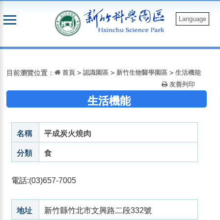
跳
到
Language
主
要
:::
內
容
目前瀏覽位置：
首頁
>
認識園區
>
新竹生物醫學園區
>
生活機能
友善列印
生活機能
名稱
平成炭火燒肉
分類
食
電話:(03)657-7005
地址
新竹縣竹北市文興路二段332號