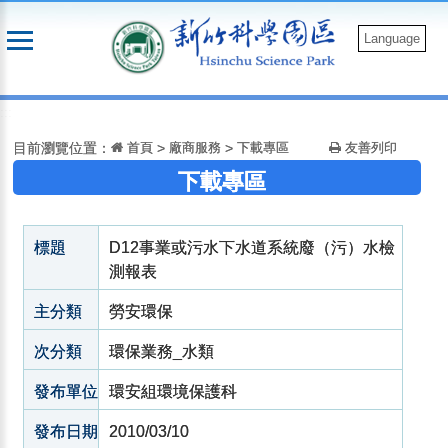
跳
到
Language
主
要
:::
內
容
目前瀏覽位置：
首頁
>
廠商服務
>
下載專區
友善列印
下載專區
標題
D12事業或污水下水道系統廢（污）水檢
測報表
主分類
勞安環保
次分類
環保業務_水類
發布單位
環安組環境保護科
發布日期
2010/03/10