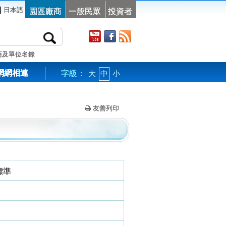
|
日本語
園區廠商
一般民眾
投資者
商及單位名錄
網網相連
字級：
大
中
小
友善列印
標準