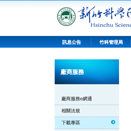
跳
到
主
要
內
容
訊息公告
竹科管理局
:::
廠商服務
廠商服務e網通
相關法規
下載專區