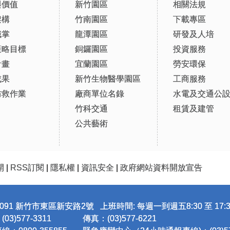
與價值
新竹園區
相關法規
架構
竹南園區
下載專區
職掌
龍潭園區
研發及人培
策略目標
銅鑼園區
投資服務
計畫
宜蘭園區
勞安環保
成果
新竹生物醫學園區
工商服務
防救作業
廠商單位名錄
水電及交通公
竹科交通
租賃及建管
公共藝術
開
|
RSS訂閱
|
隱私權
|
資訊安全
|
政府網站資料開放宣告
091 新竹市東區新安路2號 上班時間: 每週一到週五8:30 至 17:3
3)577-3311
傳真：(03)577-6221