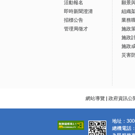
活動報名
願景
即時新聞澄清
組織
招標公告
業務
管理局徵才
施政
施政
施政
災害
網站導覽
|
政府資訊公
地址：300
總機電話：(0