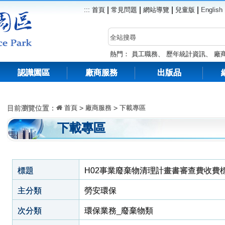
|
|
|
|
:::
首頁
常見問題
網站導覽
兒童版
English
熱門：
員工職務
、
歷年統計資訊
、
廠
認識園區
廠商服務
出版品
目前瀏覽位置：
首頁
>
廠商服務
>
下載專區
下載專區
標題
H02事業廢棄物清理計畫書審查費收費
主分類
勞安環保
次分類
環保業務_廢棄物類