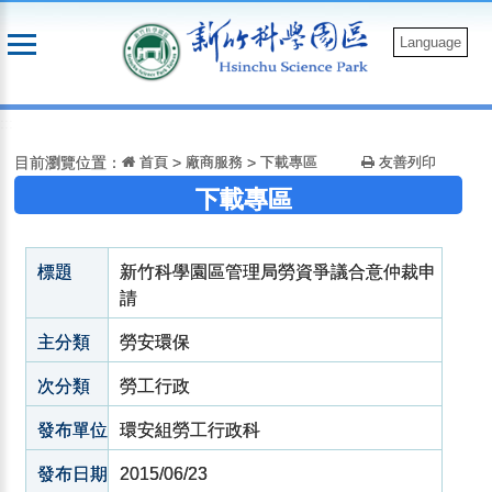
跳
到
Language
主
要
:::
內
容
目前瀏覽位置：
首頁
>
廠商服務
>
下載專區
友善列印
下載專區
標題
新竹科學園區管理局勞資爭議合意仲裁申
請
主分類
勞安環保
次分類
勞工行政
發布單位
環安組勞工行政科
發布日期
2015/06/23