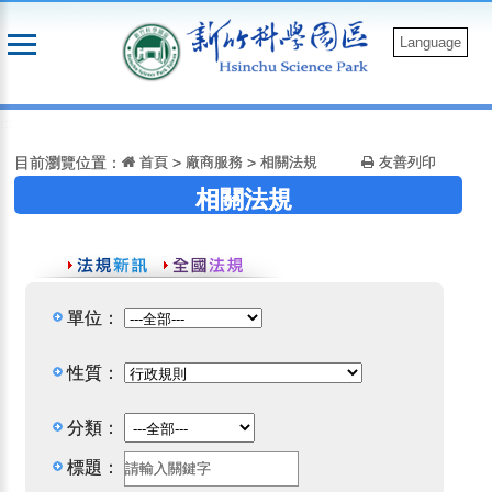
跳
到
Language
主
要
:::
內
容
目前瀏覽位置：
首頁
>
廠商服務
>
相關法規
友善列印
相關法規
單位：
性質：
分類：
標題：