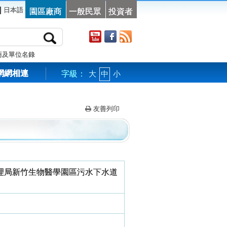
|
日本語
園區廠商
一般民眾
投資者
商及單位名錄
網網相連
字級：
大
中
小
友善列印
理局新竹生物醫學園區污水下水道