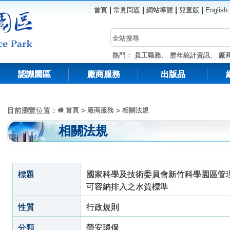
|
|
|
|
:::
首頁
常見問題
網站導覽
兒童版
English
熱門：
員工職務
、
歷年統計資訊
、
廠
認識園區
廠商服務
出版品
目前瀏覽位置：
首頁
>
廠商服務
>
相關法規
相關法規
標題
國家科學及技術委員會新竹科學園區管
可容納排入之水質標準
性質
行政規則
分類
勞安環保