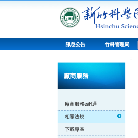
跳
到
主
要
內
容
訊息公告
竹科管理局
:::
廠商服務
廠商服務e網通
相關法規
下載專區