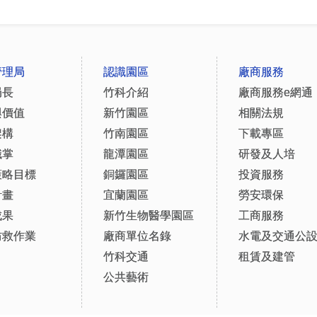
管理局
認識園區
廠商服務
局長
竹科介紹
廠商服務e網通
與價值
新竹園區
相關法規
架構
竹南園區
下載專區
職掌
龍潭園區
研發及人培
策略目標
銅鑼園區
投資服務
計畫
宜蘭園區
勞安環保
成果
新竹生物醫學園區
工商服務
防救作業
廠商單位名錄
水電及交通公
竹科交通
租賃及建管
公共藝術