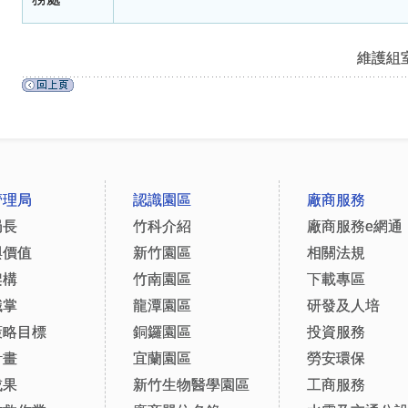
維護組
管理局
認識園區
廠商服務
局長
竹科介紹
廠商服務e網通
與價值
新竹園區
相關法規
架構
竹南園區
下載專區
職掌
龍潭園區
研發及人培
策略目標
銅鑼園區
投資服務
計畫
宜蘭園區
勞安環保
成果
新竹生物醫學園區
工商服務