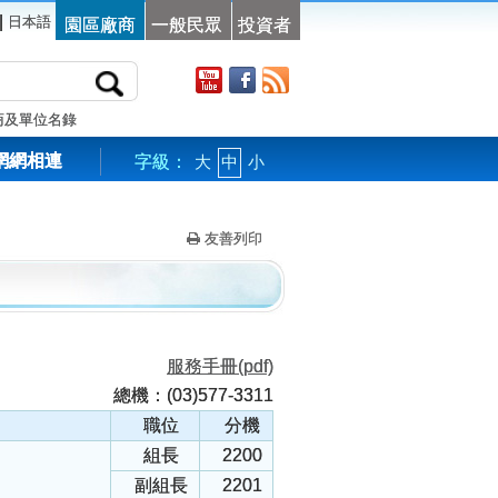
|
日本語
園區廠商
一般民眾
投資者
商及單位名錄
網網相連
字級：
大
中
小
友善列印
服務手冊(pdf)
總機：(03)577-3311
職位
分機
組長
2200
副組長
2201