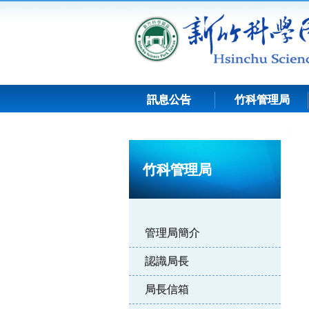
跳
到
主
要
內
容
訊息公告
竹科管理局
:::
竹科管理局
管理局簡介
認識局長
局長信箱