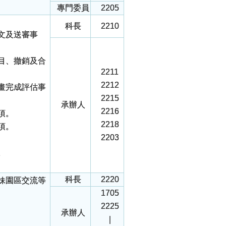
專門委員
2205
科長
2210
文及送審事
目、撤銷及合
2211
2212
畫完成評估事
2215
承辦人
2216
項。
2218
項。
2203
。
科長
2220
妹園區交流等
1705
2225
承辦人
｜