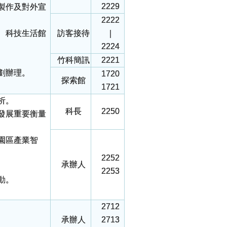
2229
製作及對外宣
2222
、科技生活館
訪客接待
｜
2224
竹科簡訊
2221
劃辦理。
1720
探索館
1721
析。
科長
2250
發展重要衡量
園區產業智
2252
承辦人
2253
動。
2712
承辦人
2713