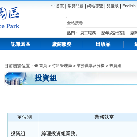
|
|
|
|
:::
首頁
常見問題
網站導覽
兒童版
English
熱門：
員工職務
、
歷年統計資訊
、
廠
認識園區
廠商服務
出版品
目前瀏覽位置：
首頁
>
竹科管理局
>
業務職掌及分機
>
投資組
投資組
單位別
業務執掌
投資組
綜理投資組業務。