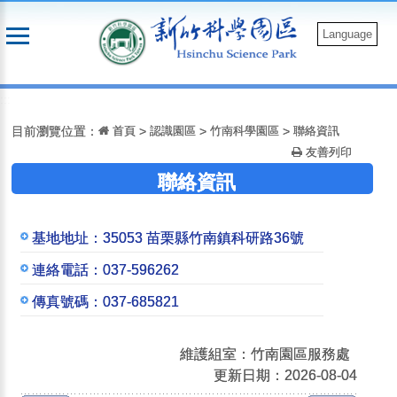
跳
到
Language
主
要
:::
內
容
目前瀏覽位置：
首頁
>
認識園區
>
竹南科學園區
>
聯絡資訊
友善列印
聯絡資訊
基地地址：
35053 苗栗縣竹南鎮科研路36號
連絡電話：
037-596262
傳真號碼：
037-685821
維護組室：竹南園區服務處
更新日期：2026-08-04