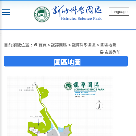
跳
到
Language
主
要
:::
內
容
目前瀏覽位置：
首頁
>
認識園區
>
龍潭科學園區
>
園區地圖
友善列印
園區地圖