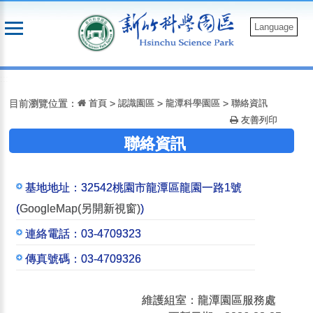
跳
到
Language
主
要
:::
內
容
目前瀏覽位置：
首頁
>
認識園區
>
龍潭科學園區
>
聯絡資訊
友善列印
聯絡資訊
基地地址：
32542桃園市龍潭區龍園一路1號
(
GoogleMap(另開新視窗)
)
連絡電話：
03-4709323
傳真號碼：
03-4709326
維護組室：龍潭園區服務處