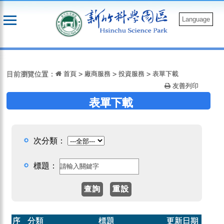
跳
到
Language
主
要
:::
內
容
目前瀏覽位置：
首頁
>
廠商服務
>
投資服務
>
表單下載
友善列印
表單下載
次分類：
標題：
序
分類
標題
更新日期