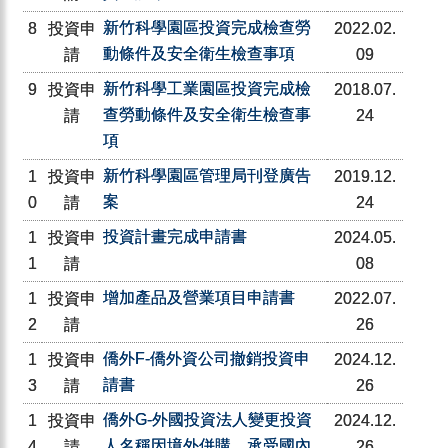
新竹科學園區投資完成檢查勞
8
投資申
2022.02.
動條件及安全衛生檢查事項
請
09
新竹科學工業園區投資完成檢
9
投資申
2018.07.
查勞動條件及安全衛生檢查事
請
24
項
新竹科學園區管理局刊登廣告
1
投資申
2019.12.
案
0
請
24
投資計畫完成申請書
1
投資申
2024.05.
1
請
08
增加產品及營業項目申請書
1
投資申
2022.07.
2
請
26
僑外F-僑外資公司撤銷投資申
1
投資申
2024.12.
請書
3
請
26
僑外G-外國投資法人變更投資
1
投資申
2024.12.
人名稱因境外併購，承受國內
4
請
26