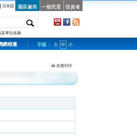
|
日本語
園區廠商
一般民眾
投資者
商及單位名錄
網網相連
字級：
大
中
小
友善列印