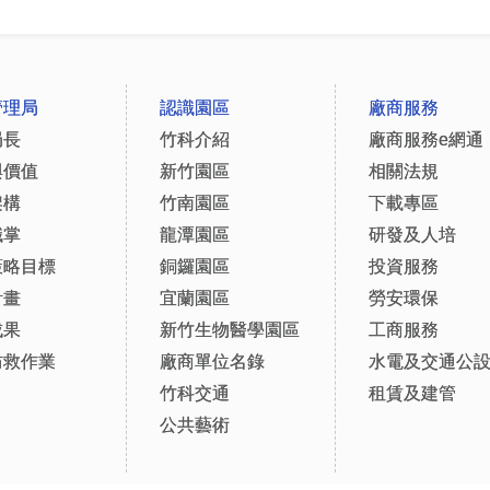
管理局
認識園區
廠商服務
局長
竹科介紹
廠商服務e網通
與價值
新竹園區
相關法規
架構
竹南園區
下載專區
職掌
龍潭園區
研發及人培
策略目標
銅鑼園區
投資服務
計畫
宜蘭園區
勞安環保
成果
新竹生物醫學園區
工商服務
防救作業
廠商單位名錄
水電及交通公
竹科交通
租賃及建管
公共藝術