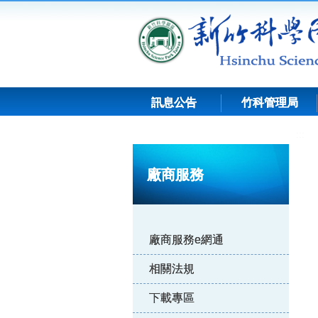
跳
到
主
要
內
容
訊息公告
竹科管理局
:::
廠商服務
廠商服務e網通
相關法規
下載專區