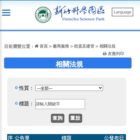
跳
到
Language
主
要
:::
內
容
目前瀏覽位置：
首頁
>
廠商服務
>
租賃及建管
>
相關法規
友善列印
相關法規
性質：
標題：
序
公告單
標題
公發布日