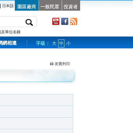
|
日本語
園區廠商
一般民眾
投資者
商及單位名錄
網網相連
字級：
大
中
小
友善列印