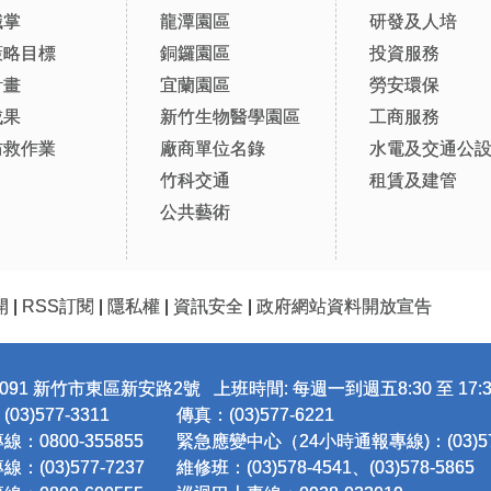
職掌
龍潭園區
研發及人培
策略目標
銅鑼園區
投資服務
計畫
宜蘭園區
勞安環保
成果
新竹生物醫學園區
工商服務
防救作業
廠商單位名錄
水電及交通公
竹科交通
租賃及建管
公共藝術
開
|
RSS訂閱
|
隱私權
|
資訊安全
|
政府網站資料開放宣告
091 新竹市東區新安路2號 上班時間: 每週一到週五8:30 至 17:3
3)577-3311
傳真：(03)577-6221
：0800-355855
緊急應變中心（24小時通報專線)：(03)577
：(03)577-7237
維修班：(03)578-4541、(03)578-5865