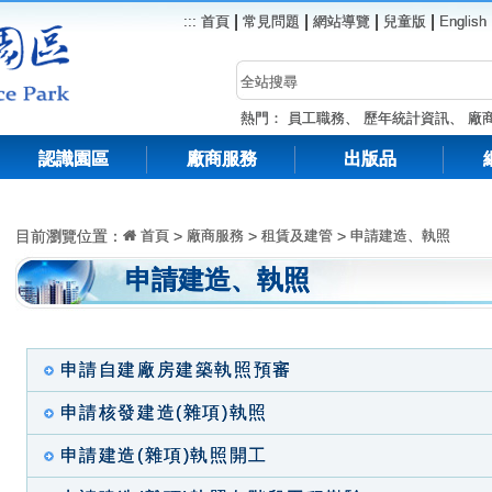
|
|
|
|
:::
首頁
常見問題
網站導覽
兒童版
English
熱門：
員工職務
、
歷年統計資訊
、
廠
認識園區
廠商服務
出版品
目前瀏覽位置：
首頁
>
廠商服務
>
租賃及建管
>
申請建造、執照
申請建造、執照
申請自建廠房建築執照預審
申請核發建造(雜項)執照
申請建造(雜項)執照開工