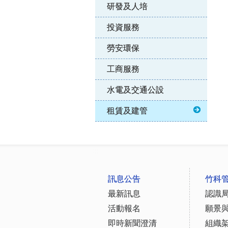
研發及人培
投資服務
勞安環保
工商服務
水電及交通公設
租賃及建管
:::
訊息公告
竹科
最新訊息
認識
活動報名
願景
即時新聞澄清
組織