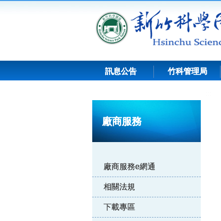
跳
到
主
要
內
容
訊息公告
竹科管理局
:::
廠商服務
廠商服務e網通
相關法規
下載專區