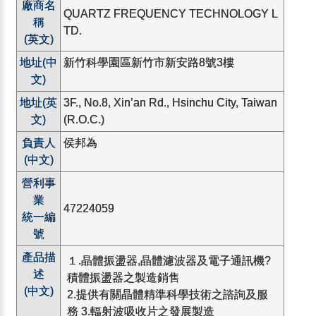
廠商名
QUARTZ FREQUENCY TECHNOLOGY L
稱
TD.
(英文)
地址(中
新竹科學園區新竹市新安路8號3樓
文)
地址(英
3F., No.8, Xin’an Rd., Hsinchu City, Taiwan
文)
(R.O.C.)
負責人
侯邦為
(中文)
營利事
業
47224059
統一編
號
產品描
１.晶體振盪器,晶體濾波器及電子通訊機?
述
積體振盪器之製造銷售
(中文)
2.提供有關晶體精準科學技術之諮詢及服
務 3.輻射波吸收片之發展製造