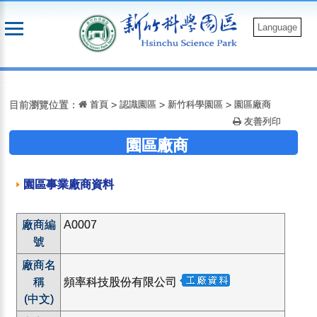
跳
到
Language
主
要
:::
內
容
目前瀏覽位置：
首頁
>
認識園區
>
新竹科學園區
>
園區廠商
友善列印
園區廠商
園區事業廠商資料
廠商編
A0007
號
廠商名
稱
頻率科技股份有限公司
(中文)