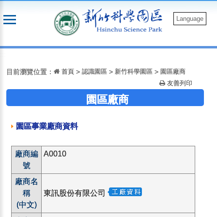
跳
到
Language
主
要
:::
內
容
目前瀏覽位置：
首頁
>
認識園區
>
新竹科學園區
>
園區廠商
友善列印
園區廠商
園區事業廠商資料
廠商編
A0010
號
廠商名
稱
東訊股份有限公司
(中文)