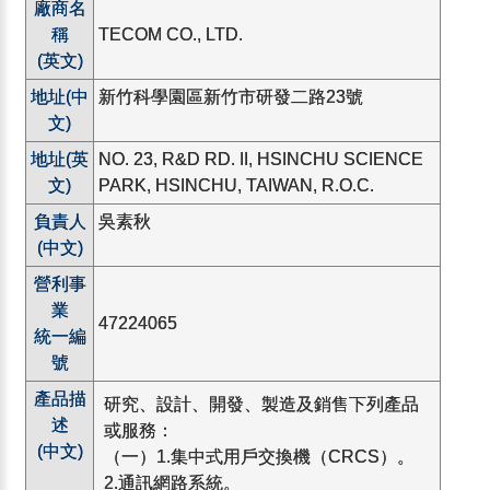
廠商名
稱
TECOM CO., LTD.
(英文)
地址(中
新竹科學園區新竹市研發二路23號
文)
地址(英
NO. 23, R&D RD. II, HSINCHU SCIENCE
文)
PARK, HSINCHU, TAIWAN, R.O.C.
負責人
吳素秋
(中文)
營利事
業
47224065
統一編
號
產品描
研究、設計、開發、製造及銷售下列產品
述
或服務：
(中文)
（一）1.集中式用戶交換機（CRCS）。
2.通訊網路系統。