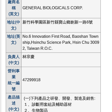
廠商名
稱
GENERAL BIOLOGICALS CORP.
(英文)
地址(中
新竹科學園區新竹縣寶山鄉創新一路6號
文)
地址(英
No.6 Innovation First Road, Baoshan Town
文)
ship,Hsinchu Science Park, Hsin Chu 3009
2, Taiwan R.O.C.
負責人
林宗慶
(中文)
營利事
業
47299918
統一編
號
產品描
(一)下列產品之研發、開發、製造及銷售:
述
１、診斷用套組及輔助器材
(中文)
２、生物製品