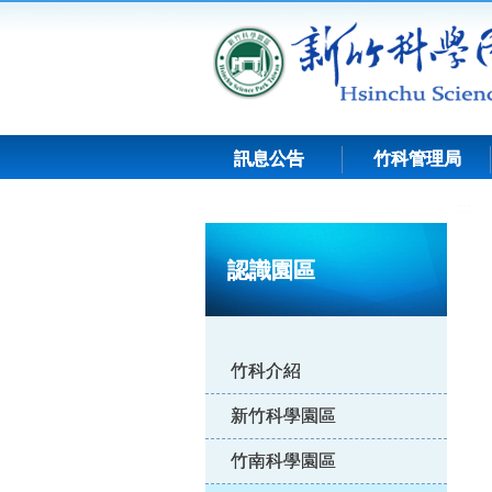
跳
到
主
要
內
容
訊息公告
竹科管理局
:::
認識園區
竹科介紹
新竹科學園區
竹南科學園區