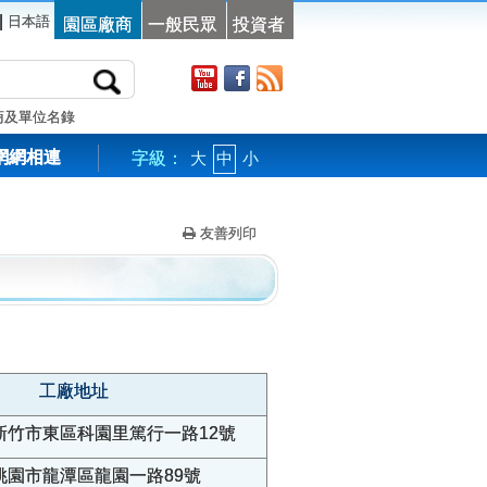
|
日本語
園區廠商
一般民眾
投資者
商及單位名錄
網網相連
字級：
大
中
小
友善列印
工廠地址
新竹市東區科園里篤行一路12號
桃園市龍潭區龍園一路89號