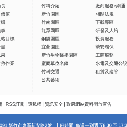
局長
竹科介紹
廠商服務e網通
與價值
新竹園區
相關法規
架構
竹南園區
下載專區
職掌
龍潭園區
研發及人培
策略目標
銅鑼園區
投資服務
計畫
宜蘭園區
勞安環保
成果
新竹生物醫學園區
工商服務
防救作業
廠商單位名錄
水電及交通公
竹科交通
租賃及建管
公共藝術
開
|
RSS訂閱
|
隱私權
|
資訊安全
|
政府網站資料開放宣告
091 新竹市東區新安路2號 上班時間: 每週一到週五8:30 至 17:3