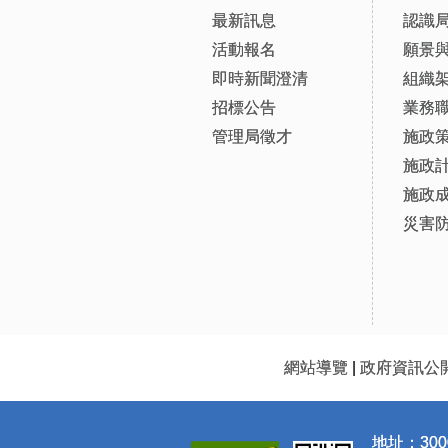
最新訊息
認識
活動報名
願景
即時新聞澄清
組織
招標公告
業務
管理局徵才
施政
施政
施政
災害
網站導覽
|
政府資訊公
地址：300