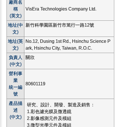
廠商名
稱
VisEra Technologies Company Ltd.
(英文)
地址(中
新竹科學園區新竹市篤行一路12號
文)
地址(英
No.12, Dusing 1st Rd., Hsinchu Science P
文)
ark, Hsinchu City, Taiwan, R.O.C.
負責人
關欣
(中文)
營利事
業
80601119
統一編
號
產品描
研究、設計、開發、製造及銷售：
述
1.彩色濾光膜及微透鏡
(中文)
2.影像感測元件及模組
3.微型光學元件及模組