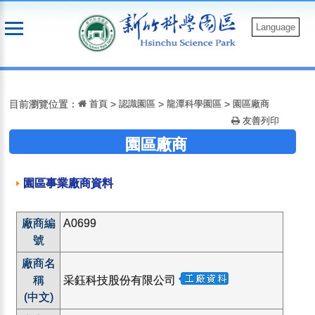
跳
到
Language
主
要
:::
內
容
目前瀏覽位置：
首頁
>
認識園區
>
龍潭科學園區
>
園區廠商
友善列印
園區廠商
園區事業廠商資料
廠商編
A0699
號
廠商名
稱
采鈺科技股份有限公司
(中文)