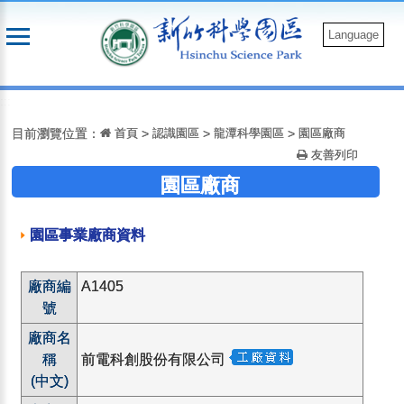
跳
到
Language
主
要
:::
內
容
目前瀏覽位置：
首頁
>
認識園區
>
龍潭科學園區
>
園區廠商
友善列印
園區廠商
園區事業廠商資料
廠商編
A1405
號
廠商名
稱
前電科創股份有限公司
(中文)