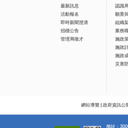
最新訊息
認識
活動報名
願景
即時新聞澄清
組織
招標公告
業務
管理局徵才
施政
施政
施政
災害
網站導覽
|
政府資訊公
地址：300