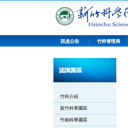
跳
到
主
要
內
容
訊息公告
竹科管理局
:::
認識園區
竹科介紹
新竹科學園區
竹南科學園區