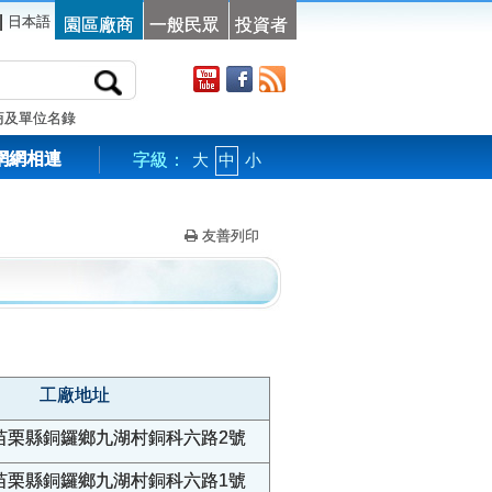
|
日本語
園區廠商
一般民眾
投資者
商及單位名錄
網網相連
字級：
大
中
小
友善列印
工廠地址
苗栗縣銅鑼鄉九湖村銅科六路2號
苗栗縣銅鑼鄉九湖村銅科六路1號