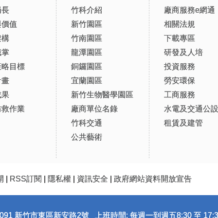
局長
竹科介紹
廠商服務e網通
與價值
新竹園區
相關法規
架構
竹南園區
下載專區
職掌
龍潭園區
研發及人培
策略目標
銅鑼園區
投資服務
計畫
宜蘭園區
勞安環保
成果
新竹生物醫學園區
工商服務
防救作業
廠商單位名錄
水電及交通公
竹科交通
租賃及建管
公共藝術
開
|
RSS訂閱
|
隱私權
|
資訊安全
|
政府網站資料開放宣告
091 新竹市東區新安路2號 上班時間: 每週一到週五8:30 至 17:3