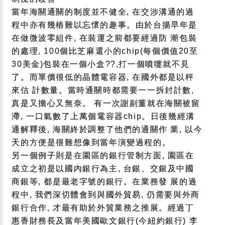
當年海關通關的制度並不健全, 在交涉溝通的過
程中亦有幾樁難以忘懷的趣事。由於台揚早年是
在做微波零組件, 在裝運之前都要經過防 潮包裝
的處理, 100個比芝麻還小的chip(每個價值20至
30美金)包裝在一個小盒??,打一個噴嚏就不見
了。而單價很低的晶體電容器, 在國外都是以秤
來估 計數量。當時通關時都需要一一拆封計數,
真是又擔心又無奈。 有一次謝副董就在海關被留
滯, 一口氣數了上萬個電容器chip。日後幾經溝
通解釋後, 海關終於調整了他們的通關作 業, 以今
天的方便是很難想像到當年演變過程的。
另一個例子則是在園區的銀行管制方面, 園區在
成立之初是以國內銀行為主, 台銀、交銀及中國
商銀等, 都是最老字號的銀行。在業務發 展的過
程中, 我們深切體會到與國外貿易, 仍需要與外商
銀行合作, 才最有助於外貿業務之推展。經過丁
惠香財務長及當年美國歐文銀行(今紐約銀行) 李