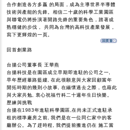
合作創造各方多贏 的局面，成為主導世界半導體
技術與產能的先鋒。相信二十歲的科學工業園區
與聯電仍將扮演著開路先鋒的重要角色，踏著成
熟穩健的步伐， 共同為台灣的高科技產業發展，
寫下更輝煌的一頁。
回首創業路
台揚公司董事長 王華燕
台揚科技是在園區成立早期即進駐的公司之一,
早年歷經蓽路藍縷, 在此很願意與大家回顧當年
開拓時期的幾則小故事, 在緬懷過去之際 , 也藉此
與大家共勉, 衷心祝福竹科二十週年生日快樂。
歷練與挑戰
台揚在1983年進駐科學園區,在尚未正式進駐承
租的標準廠房之前, 我們是在一位同仁家中的客
廳辦公。為了趕時程, 我們提前搬進仍在 施工當