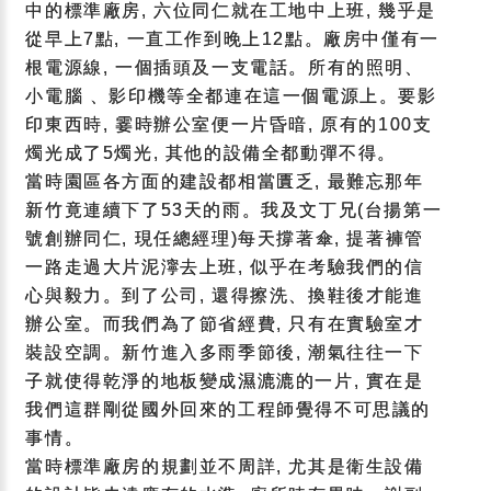
中的標準廠房, 六位同仁就在工地中上班, 幾乎是
從早上7點, 一直工作到晚上12點。廠房中僅有一
根電源線, 一個插頭及一支電話。所有的照明、
小電腦 、影印機等全都連在這一個電源上。要影
印東西時, 霎時辦公室便一片昏暗, 原有的100支
燭光成了5燭光, 其他的設備全都動彈不得。
當時園區各方面的建設都相當匱乏, 最難忘那年
新竹竟連續下了53天的雨。我及文丁兄(台揚第一
號創辦同仁, 現任總經理)每天撐著傘, 提著褲管
一路走過大片泥濘去上班, 似乎在考驗我們的信
心與毅力。到了公司, 還得擦洗、換鞋後才能進
辦公室。而我們為了節省經費, 只有在實驗室才
裝設空調。新竹進入多雨季節後, 潮氣往往一下
子就使得乾淨的地板變成濕漉漉的一片, 實在是
我們這群剛從國外回來的工程師覺得不可思議的
事情。
當時標準廠房的規劃並不周詳, 尤其是衛生設備