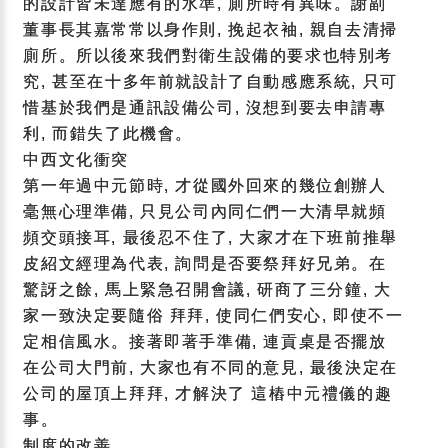
的設計皆未達應有的水準, 廁所時有異味。謝副
董事長其嘉常常以身作則, 挽起衣袖, 親自去清掃
廁所。所以後來我們對衛生設備的要求也特別考
究, 甚至在十多年前就設計了自動感應系統, 只可
惜基於我們是通訊設備公司, 沒想到要去申請專
利, 而錯失了此機會。
中西文化衝突
第一年過中元節時, 才從國外回來的幾位創辦人
毫無心理準備, 只見公司內同仁們一大清早就頻
頻交頭接耳, 最後忍不住了, 大家才在下班前推舉
皮紹文經理為代表, 詢問是否要祭拜好兄弟。在
驚訝之餘, 馬上緊急召開會議, 研商了三分鐘, 大
家一致決定要隨俗 拜拜, 使同仁們安心, 即使不一
定相信風水。接著即著手準備, 連貢桌是否擺放
在公司大門前, 大家也有不同的意見, 最後決定在
公司的屋頂上拜拜, 才解決了 這樁中元禮儀的趣
事。
制度的改善