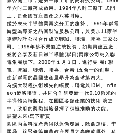
票公開上市，是第一家上市的高科技公司。1989
年六吋二廠落成啟用。1994年八吋三廠正 式開
工，是全國首座量產之八英吋廠。
鑑於未來半導體業再次分工的趨勢，1995年聯電
轉型為專業之晶圓製造服務公司，與美加11家半
導體設計公司合作成立聯誠、聯瑞、聯嘉 三家公
司。1998年趁不景氣逆勢投資，如期興建五廠，
並將合泰及新日鐵半導體(聯日)兩家公司納入聯
電集團旗下。2000年１月３日，進行集 團( 聯
電、聯誠、聯瑞、聯嘉、合泰 )五合一的創舉，
使新聯電的晶圓總產量攀升為全球第四大。
為擴大製程技術領先的幅度，聯電與IBM、Infin
eon策略聯盟，共同合作研發新一代0.10微米的
半導體尖端製程。在園區各類產業的技術 演進
中，政府的獎勵措施發揮了積極推動的功能。
展望未來/寫下新頁
園區內高科技產業得以蓬勃發展，除孫運璿、李
國鼎、徐賢修等前輩政府要員之高瞻遠矚外，科