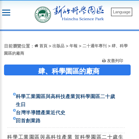
跳
到
Language
主
要
:::
內
容
目前瀏覽位置：
首頁
>
出版品
>
年報
>
二十週年專刊
>
肆、科學
園區的廠商
友善列印
肆、科學園區的廠商
科學工業園區與高科技產業賀科學園區二十歲
生日
台灣半導體產業近代史
回首創業路
科學工業園區與高科技產業 賀科學園區二十歲生