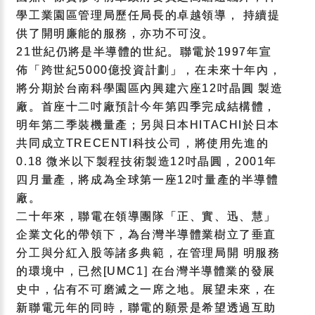
學工業園區管理局歷任局長的卓越領導， 持續提
供了開明廉能的服務，亦功不可沒。
21世紀仍將是半導體的世紀。聯電於1997年宣
佈「跨世紀5000億投資計劃」，在未來十年內，
將分期於台南科學園區內興建六座12吋晶圓 製造
廠。首座十二吋廠預計今年第四季完成結構體，
明年第二季裝機量產；另與日本HITACHI於日本
共同成立TRECENTI科技公司，將使用先進的
0.18 微米以下製程技術製造12吋晶圓，2001年
四月量產，將成為全球第一座12吋量產的半導體
廠。
二十年來，聯電在領導團隊「正、實、迅、慧」
企業文化的帶領下，為台灣半導體業樹立了垂直
分工與分紅入股等諸多典範，在管理局開 明服務
的環境中，已然[UMC1] 在台灣半導體業的發展
史中，佔有不可磨滅之一席之地。展望未來，在
新聯電元年的同時，聯電的願景是希望透過互助