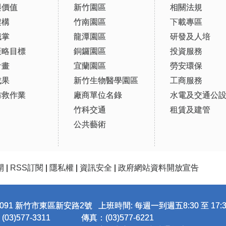
與價值
新竹園區
相關法規
架構
竹南園區
下載專區
職掌
龍潭園區
研發及人培
策略目標
銅鑼園區
投資服務
計畫
宜蘭園區
勞安環保
成果
新竹生物醫學園區
工商服務
防救作業
廠商單位名錄
水電及交通公
竹科交通
租賃及建管
公共藝術
開
|
RSS訂閱
|
隱私權
|
資訊安全
|
政府網站資料開放宣告
091 新竹市東區新安路2號 上班時間: 每週一到週五8:30 至 17:3
3)577-3311
傳真：(03)577-6221