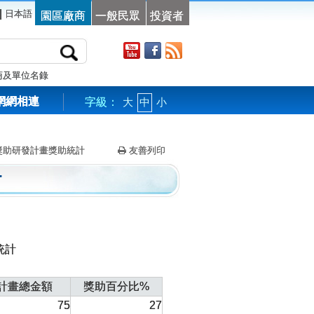
|
日本語
園區廠商
一般民眾
投資者
商及單位名錄
網網相連
字級：
大
中
小
獎助研發計畫獎助統計
友善列印
計
統計
計畫總金額
獎助百分比%
75
27