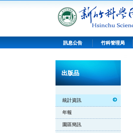
跳
到
主
要
內
容
訊息公告
竹科管理局
:::
出版品
統計資訊
年報
園區簡訊