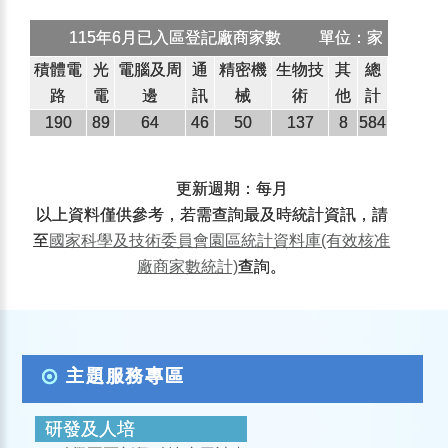
115年6月已入區登記廠商家數
單位：家
積體電
光
電腦及周
通
精密機
生物技
其
總
路
電
邊
訊
械
術
他
計
190
89
64
46
50
137
8
584
更新週期：每月
以上資料僅供參考，若需查詢最及時統計資訊，請
至
國家科學及技術委員會園區統計資料庫(有效核准
廠商家數統計)
查詢。
主題服務專區