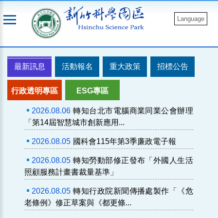
跳
到
Language
主
要
內
最新訊息
活動報名
重大政策
招標公告
容
行政透明專區
ESG專區
2026.08.06
轉知台北市電腦商業同業公會辦理
「第14屆智慧城市創新應用...
2026.08.05
國科會115年第3季廉政電子報
2026.08.05
轉知勞動部修正發布「外國人生活
照顧服務計畫書裁量基準」
2026.08.05
轉知行政院新聞傳播處製作「《危
老條例》修正草案與《都更條...