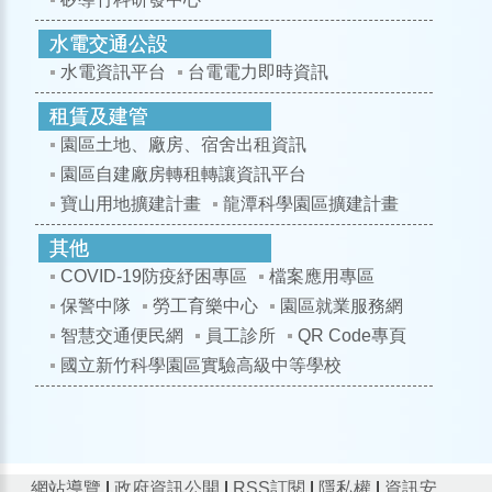
水電資訊平台
台電電力即時資訊
園區土地、廠房、宿舍出租資訊
園區自建廠房轉租轉讓資訊平台
寶山用地擴建計畫
龍潭科學園區擴建計畫
COVID-19防疫紓困專區
檔案應用專區
保警中隊
勞工育樂中心
園區就業服務網
智慧交通便民網
員工診所
QR Code專頁
國立新竹科學園區實驗高級中等學校
網站導覽
|
政府資訊公開
|
RSS訂閱
|
隱私權
|
資訊安