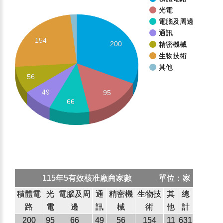
光電
電腦及周邊
通訊
154
200
精密機械
生物技術
其他
56
49
95
66
115年5有效核准廠商家數
單位：家
積體電
光
電腦及周
通
精密機
生物技
其
總
路
電
邊
訊
械
術
他
計
200
95
66
49
56
154
11
631