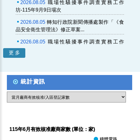
2026.08.05
職場性騷擾事件調查實務工作
坊-115年9月9日場次
2026.08.05
轉知行政院新聞傳播處製作「《食
品安全衛生管理法》修正草案...
2026.08.05
職場性騷擾事件調查實務工作
坊-115年9月1日場次
更 多
2026.08.05
巡迴巴士配合2026城鎮韌性（防
空）演習，調整部分班次
統計資訊
2026.08.05
職場性騷擾事件調查實務工作
坊-115年8月26日場次
2026.08.05
轉知：苗栗縣政府「苗栗幣數位點
數平台」正式上線
115年6月有效核准廠商家數 (單位：家)
積體電路