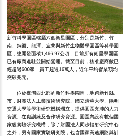
新竹科學園區轄屬六個衛星園區，分別是新竹、竹
南、銅鑼、龍潭、宜蘭與新竹生物醫學園區等科學園
區，總開發面積1,466.97公頃，目前所有衛星學園區
已有廠商進駐並開始營運。截至目前，核准廠商數已
經超過600家，員工超過16萬人，近年平均營業額均
突破兆元。
位於臺灣西北部的新竹科學園區，地跨新竹縣、
市，財團法人工業技術研究院、國立清華大學、陽明
交通大學等學術研究機構環立，提供園區充沛的人力
資源、在職訓練及合作研究資源。園區內設有數個國
家級實驗研究機構，除了財團法人同步輻射研究中心
之外，另有國家實驗研究院，包含國家高速網路與計