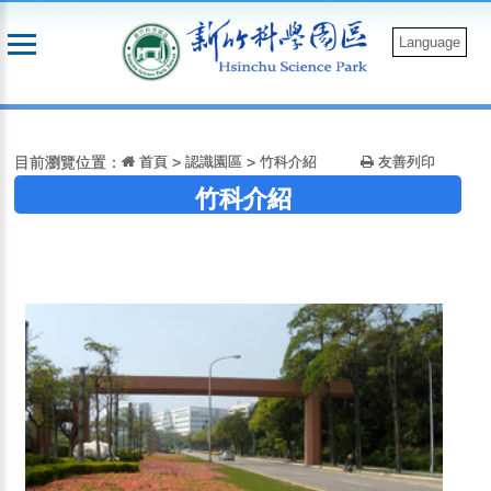
跳
到
Language
主
要
:::
內
容
目前瀏覽位置：
首頁
>
認識園區
>
竹科介紹
友善列印
竹科介紹