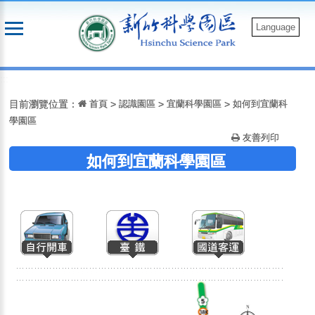
跳
到
Language
主
要
:::
內
容
目前瀏覽位置：
首頁
>
認識園區
>
宜蘭科學園區
>
如何到宜蘭科
學園區
友善列印
如何到宜蘭科學園區