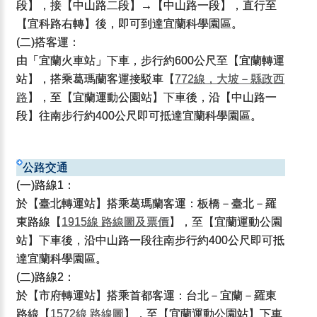
段】，接【中山路二段】→【中山路一段】，直行至
【宜科路右轉】後，即可到達宜蘭科學園區。
(二)搭客運：
由「宜蘭火車站」下車，步行約600公尺至【宜蘭轉運
站】，搭乘葛瑪蘭客運接駁車【
772線，大坡－縣政西
路
】，至【宜蘭運動公園站】下車後，沿【中山路一
段】往南步行約400公尺即可抵達宜蘭科學園區。
公路交通
(一)路線1：
於【臺北轉運站】搭乘葛瑪蘭客運：板橋－臺北－羅
東路線【
1915線 路線圖及票價
】，至【宜蘭運動公園
站】下車後，沿中山路一段往南步行約400公尺即可抵
達宜蘭科學園區。
(二)路線2：
於【市府轉運站】搭乘首都客運：台北－宜蘭－羅東
路線【
1572線 路線圖
】，至【宜蘭運動公園站】下車