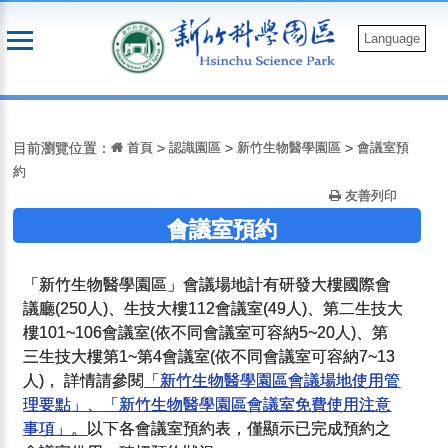
跳
到
Language
主
要
:::
內
容
目前瀏覽位置：
首頁
>
認識園區
>
新竹生物醫學園區
>
會議室預
約
友善列印
會議室預約
「新竹生物醫學園區」會議場地計有研發大樓國際會
議廳(250人)、生技大樓112會議室(49人)、第二生技大
樓101~106會議室(依不同會議室可容納5~20人)、第
三生技大樓第1~第4會議室(依不同會議室可容納7~13
人)， 詳情請參閱
「新竹生物醫學園區會議場地使用管
理要點」、
「新竹生物醫學園區會議室免費使用注意
事項」。
以下各會議室預約表，僅顯示已完成預約之