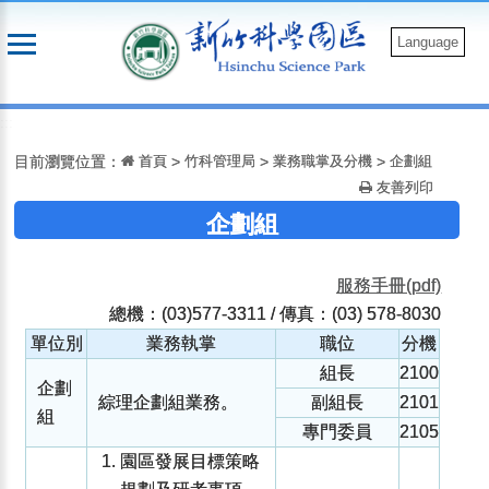
跳
到
Language
主
要
:::
內
容
目前瀏覽位置：
首頁
>
竹科管理局
>
業務職掌及分機
>
企劃組
友善列印
企劃組
服務手冊(pdf)
總機：(03)577-3311 / 傳真：(03) 578-8030
單位別
業務執掌
職位
分機
組長
2100
企劃
綜理企劃組業務。
副組長
2101
組
專門委員
2105
園區發展目標策略