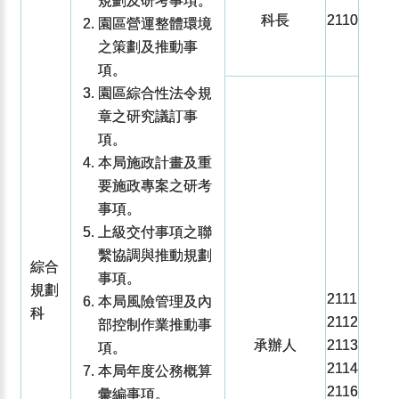
規劃及研考事項。
科長
2110
園區營運整體環境
之策劃及推動事
項。
園區綜合性法令規
章之研究議訂事
項。
本局施政計畫及重
要施政專案之研考
事項。
上級交付事項之聯
繫協調與推動規劃
綜合
事項。
規劃
2111
本局風險管理及內
科
2112
部控制作業推動事
承辦人
2113
項。
2114
本局年度公務概算
2116
彙編事項。