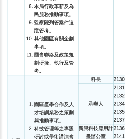
本局行政革新及為
民服務推動事項。
監察院列管案件追
蹤管考。
其他園區有關企劃
事項。
國會聯絡及政策規
劃研擬、執行及管
考。
科長
2130
2131
2132
承辦人
2134
園區產學合作及人
2135
才培訓業務之策劃
2137
與推動事項。
新興科技應用計
2136
科技管理等之專題
畫辦公室
2141
研討或學術講演會