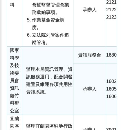
2121
科
會暨監督管理會業
承辦人
2122
務彙編事項。
2123
作業基金資金調
度。
立法院列管案件追
蹤管考。
國家
資訊服務台
1680
科學
及技
辦理本局資訊管理、資
術委
訊服務運用，配合開發
員會
1602
建置及維運各項共用性
資訊
承辦人
1605
資訊系統。
處竹
1606
科辦
公室
宜蘭
園區
辦理宜蘭園區駐地行政
承辦人
3901