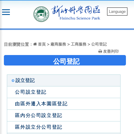
跳
到
Language
主
要
:::
內
容
目前瀏覽位置：
首頁
>
廠商服務
>
工商服務
>
公司登記
友善列印
公司登記
設立登記
公司設立登記
由區外遷入本園區登記
區內分公司設立登記
區外設立分公司登記