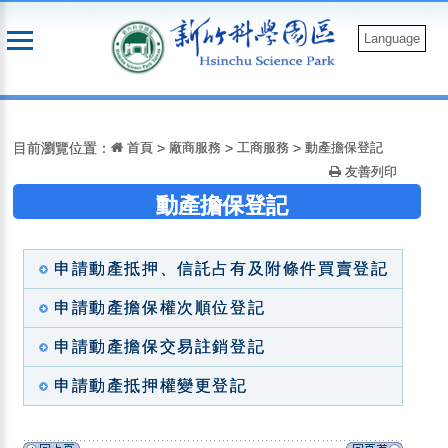
跳
到
Language
主
要
:::
內
容
目前瀏覽位置：
首頁
>
廠商服務
>
工商服務
>
動產擔保登記
友善列印
動產擔保登記
申請動產抵押、信託占有及附條件買賣登記
申請動產擔保權次順位登記
申請動產擔保交易註銷登記
申請動產抵押權變更登記