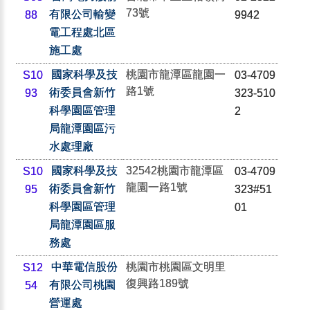
73號
有限公司輸變
88
9942
電工程處北區
施工處
國家科學及技
桃園市龍潭區龍園一
S10
03-4709
路1號
術委員會新竹
93
323-510
科學園區管理
2
局龍潭園區污
水處理廠
國家科學及技
32542桃園市龍潭區
S10
03-4709
龍園一路1號
術委員會新竹
95
323#51
科學園區管理
01
局龍潭園區服
務處
中華電信股份
桃園市桃園區文明里
S12
復興路189號
有限公司桃園
54
營運處