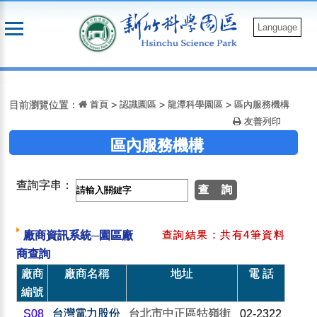
跳
到
Language
主
要
:::
內
容
目前瀏覽位置：
首頁
>
認識園區
>
龍潭科學園區
>
區內服務機構
友善列印
區內服務機構
查詢字串：
查詢結果：共有4筆資料
廠商資訊系統─園區廠
商查詢
廠商
廠商名稱
地址
電 話
編號
台灣電力股份
台北市中正區牯嶺街
S08
02-2322