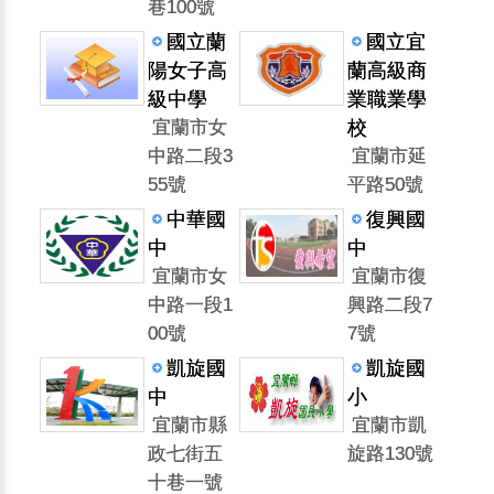
巷100號
國立蘭
國立宜
陽女子高
蘭高級商
級中學
業職業學
宜蘭市女
校
中路二段3
宜蘭市延
55號
平路50號
中華國
復興國
中
中
宜蘭市女
宜蘭市復
中路一段1
興路二段7
00號
7號
凱旋國
凱旋國
中
小
宜蘭市縣
宜蘭市凱
政七街五
旋路130號
十巷一號