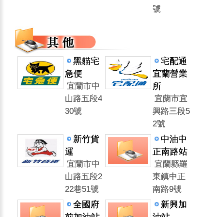
號
黑貓宅
宅配通
急便
宜蘭營業
宜蘭市中
所
山路五段4
宜蘭市宜
30號
興路三段5
2號
新竹貨
中油中
運
正南路站
宜蘭市中
宜蘭縣羅
山路五段2
東鎮中正
22巷51號
南路9號
全國府
新興加
前加油站
油站