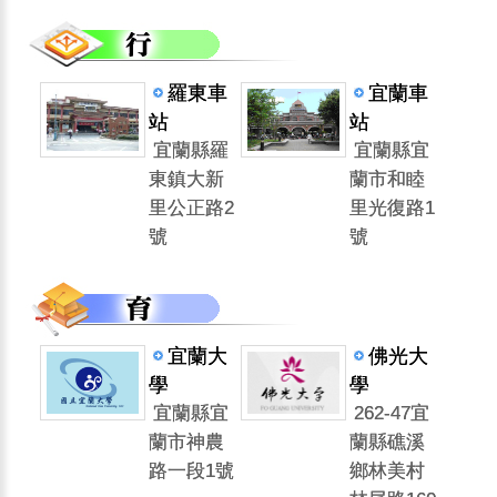
羅東車
宜蘭車
站
站
宜蘭縣羅
宜蘭縣宜
東鎮大新
蘭市和睦
里公正路2
里光復路1
號
號
宜蘭大
佛光大
學
學
宜蘭縣宜
262-47宜
蘭市神農
蘭縣礁溪
路一段1號
鄉林美村