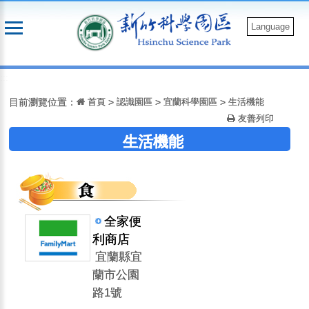
跳
到
Language
主
要
:::
內
容
目前瀏覽位置：
首頁
>
認識園區
>
宜蘭科學園區
>
生活機能
友善列印
生活機能
全家便
利商店
宜蘭縣宜
蘭市公園
路1號