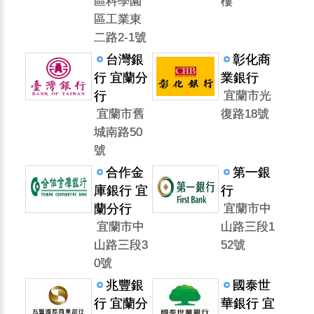
區科學園
樓
區工業東
二路2-1號
台灣銀
彰化商
行 宜蘭分
業銀行
行
宜蘭市光
宜蘭市舊
復路18號
城南路50
號
合作金
第一銀
庫銀行 宜
行
蘭分行
宜蘭市中
宜蘭市中
山路三段1
山路三段3
52號
0號
兆豐銀
國泰世
行 宜蘭分
華銀行 宜