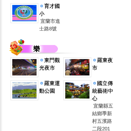
育才國
小
宜蘭市進
士路8號
東門觀
羅東夜
光夜市
市
羅東運
國立傳
動公園
統藝術中
心
宜蘭縣五
結鄉季新
村五濱路
二段201