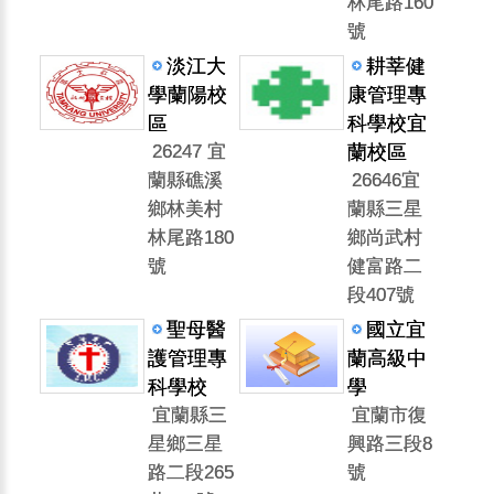
林尾路160
號
淡江大
耕莘健
學蘭陽校
康管理專
區
科學校宜
26247 宜
蘭校區
蘭縣礁溪
26646宜
鄉林美村
蘭縣三星
林尾路180
鄉尚武村
號
健富路二
段407號
聖母醫
國立宜
護管理專
蘭高級中
科學校
學
宜蘭縣三
宜蘭市復
星鄉三星
興路三段8
路二段265
號