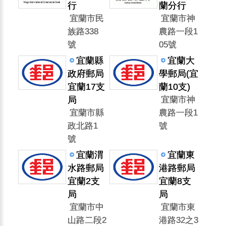
行
蘭分行
宜蘭市民
宜蘭市神
族路338
農路一段1
號
05號
宜蘭縣
宜蘭大
政府郵局
學郵局(宜
宜蘭17支
蘭10支)
局
宜蘭市神
宜蘭市縣
農路一段1
政北路1
號
號
宜蘭渭
宜蘭東
水路郵局
港路郵局
宜蘭2支
宜蘭8支
局
局
宜蘭市中
宜蘭市東
山路二段2
港路32之3