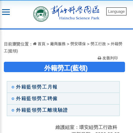
跳
到
Language
主
要
:::
內
容
目前瀏覽位置：
首頁
>
廠商服務
>
勞安環保
>
勞工行政
>
外籍勞
工(藍領)
友善列印
外籍勞工(藍領)
外籍藍領勞工月報
外籍藍領勞工聘僱
外籍藍領勞工離境驗證
維護組室：環安組勞工行政科