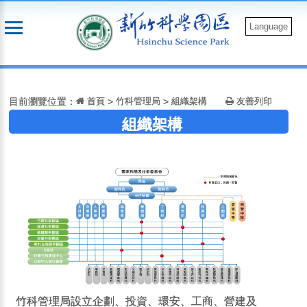
跳
到
Language
主
要
:::
內
容
目前瀏覽位置：
首頁
>
竹科管理局
>
組織架構
友善列印
組織架構
竹科管理局設立企劃、投資、環安、工商、營建及