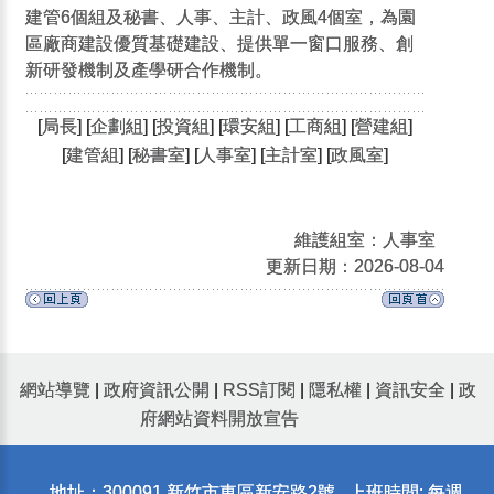
建管6個組及秘書、人事、主計、政風4個室，為園
區廠商建設優質基礎建設、提供單一窗口服務、創
新研發機制及產學研合作機制。
[
局長
] [
企劃組
] [
投資組
] [
環安組
] [
工商組
] [
營建組
]
[
建管組
] [
秘書室
] [
人事室
] [
主計室
] [
政風室
]
維護組室：人事室
更新日期：2026-08-04
網站導覽
|
政府資訊公開
|
RSS訂閱
|
隱私權
|
資訊安全
|
政
府網站資料開放宣告
地址：300091 新竹市東區新安路2號 上班時間: 每週