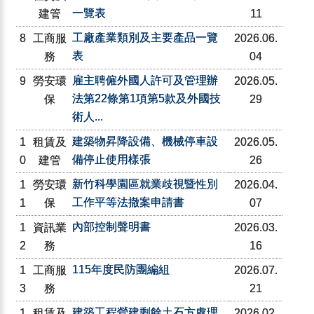
一覽表
建管
11
工廠產業類別及主要產品一覽
8
工商服
2026.06.
表
務
04
雇主聘僱外國人許可及管理辦
9
勞安環
2026.05.
法第22條第1項第5款及外國技
保
29
術人...
建築物昇降設備、機械停車設
1
租賃及
2026.05.
備停止使用樣張
0
建管
26
新竹科學園區就業歧視暨性別
1
勞安環
2026.04.
工作平等法撤案申請書
1
保
07
內部控制聲明書
1
資訊業
2026.03.
2
務
16
115年度民防團編組
1
工商服
2026.07.
3
務
21
建築工程營建剩餘土石方處理
1
租賃及
2026.02.