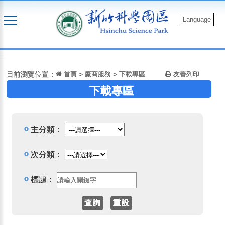
跳
到
Language
主
要
:::
內
容
目前瀏覽位置：
首頁
>
廠商服務
>
下載專區
友善列印
下載專區
主分類：
次分類：
標題：