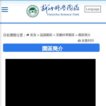
跳
到
Language
主
要
:::
內
容
目前瀏覽位置：
首頁
>
認識園區
>
宜蘭科學園區
>
園區簡介
友善列印
園區簡介