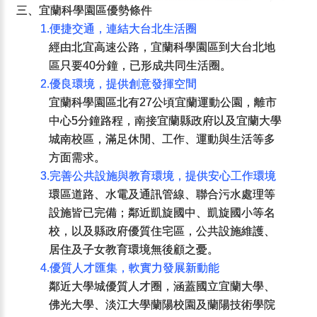
三、宜蘭科學園區優勢條件
1.便捷交通，連結大台北生活圈
經由北宜高速公路，宜蘭科學園區到大台北地
區只要40分鐘，已形成共同生活圈。
2.優良環境，提供創意發揮空間
宜蘭科學園區北有27公頃宜蘭運動公園，離市
中心5分鐘路程，南接宜蘭縣政府以及宜蘭大學
城南校區，滿足休閒、工作、運動與生活等多
方面需求。
3.完善公共設施與教育環境，提供安心工作環境
環區道路、水電及通訊管線、聯合污水處理等
設施皆已完備；鄰近凱旋國中、凱旋國小等名
校，以及縣政府優質住宅區，公共設施維護、
居住及子女教育環境無後顧之憂。
4.優質人才匯集，軟實力發展新動能
鄰近大學城優質人才圈，涵蓋國立宜蘭大學、
佛光大學、淡江大學蘭陽校園及蘭陽技術學院