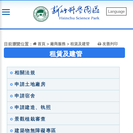
跳
到
Language
主
要
:::
內
容
目前瀏覽位置：
首頁
>
廠商服務
>
租賃及建管
友善列印
租賃及建管
相關法規
申請土地廠房
申請宿舍
申請建造、執照
景觀植栽審查
建築物無障礙專區