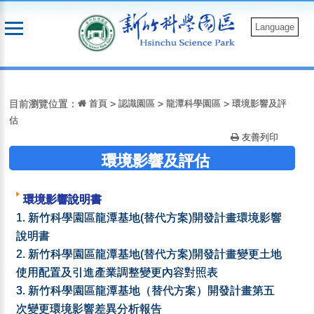
跳
到
Language
主
要
:::
內
容
目前瀏覽位置：
首頁
>
認識園區
>
龍潭科學園區
>
環境影響及評
估
友善列印
環境影響及評估
環境影響說明書
1.
新竹科學園區龍潭基地(替代方案)開發計畫環境影響
說明書
2.
新竹科學園區龍潭基地(替代方案)開發計畫變更土地
使用配置及引進產業調整變更內容對照表
3.
新竹科學園區龍潭基地（替代方案）開發計畫第五
次變更環境影響差異分析報告