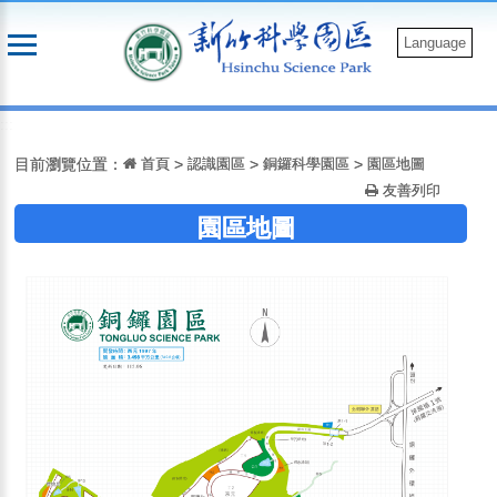
跳
到
Language
主
要
:::
內
容
目前瀏覽位置：
首頁
>
認識園區
>
銅鑼科學園區
>
園區地圖
友善列印
園區地圖