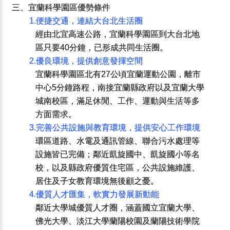
三、宜蘭科學園區優勢條件
1.便捷交通，連結大台北生活圈
經由北宜高速公路，宜蘭科學園區到大台北地
區只要40分鐘，已形成共同生活圈。
2.優良環境，提供創意發揮空間
宜蘭科學園區北有27公頃宜蘭運動公園，離市
中心5分鐘路程，南接宜蘭縣政府以及宜蘭大學
城南校區，滿足休閒、工作、運動與生活等多
方面需求。
3.完善公共設施與教育環境，提供安心工作環境
環區道路、水電及通訊管線、聯合污水處理等
設施皆已完備；鄰近凱旋國中、凱旋國小等名
校，以及縣政府優質住宅區，公共設施維護、
居住及子女教育環境無後顧之憂。
4.優質人才匯集，軟實力發展新動能
鄰近大學城優質人才圈，涵蓋國立宜蘭大學、
佛光大學、淡江大學蘭陽校園及蘭陽技術學院