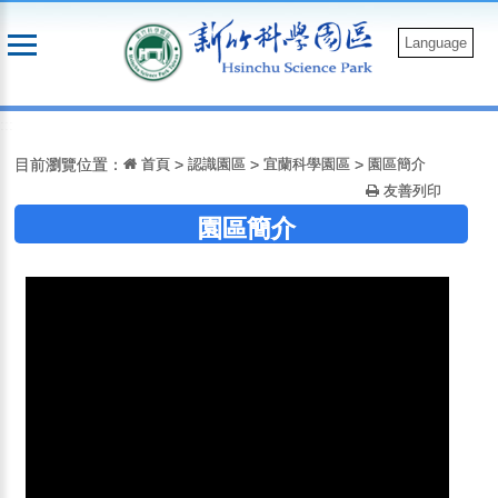
跳
到
Language
主
要
:::
內
容
目前瀏覽位置：
首頁
>
認識園區
>
宜蘭科學園區
>
園區簡介
友善列印
園區簡介