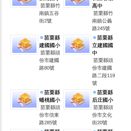
苗栗縣竹
高中
南鎮五谷
苗栗縣竹
街2號
南鎮公義
路245號
苗栗縣
苗栗縣
建國國小
立建國國
苗栗縣頭
中
份市建國
苗栗縣頭
路80號
份市建國
路二段119
號
苗栗縣
苗栗縣
蟠桃國小
后庄國小
苗栗縣頭
苗栗縣頭
份市信東
份市文化
路285號
街20號