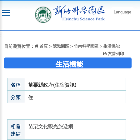
跳
到
Language
主
要
:::
內
容
目前瀏覽位置：
首頁
>
認識園區
>
竹南科學園區
>
生活機能
友善列印
生活機能
名稱
苗栗縣政府(住宿資訊)
分類
住
相關
苗栗文化觀光旅遊網
連結