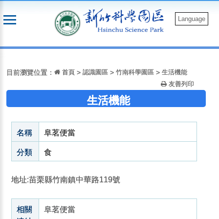
跳
到
Language
主
要
:::
內
容
目前瀏覽位置：
首頁
>
認識園區
>
竹南科學園區
>
生活機能
友善列印
生活機能
名稱
阜茗便當
分類
食
地址:苗栗縣竹南鎮中華路119號
相關
阜茗便當