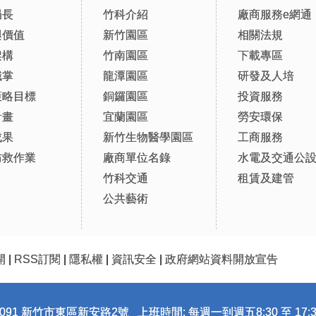
局長
竹科介紹
廠商服務e網通
與價值
新竹園區
相關法規
架構
竹南園區
下載專區
職掌
龍潭園區
研發及人培
策略目標
銅鑼園區
投資服務
計畫
宜蘭園區
勞安環保
成果
新竹生物醫學園區
工商服務
防救作業
廠商單位名錄
水電及交通公
竹科交通
租賃及建管
公共藝術
開
|
RSS訂閱
|
隱私權
|
資訊安全
|
政府網站資料開放宣告
091 新竹市東區新安路2號 上班時間: 每週一到週五8:30 至 17:3