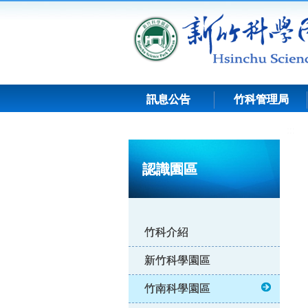
跳
到
主
要
內
容
訊息公告
竹科管理局
:::
認識園區
竹科介紹
新竹科學園區
竹南科學園區