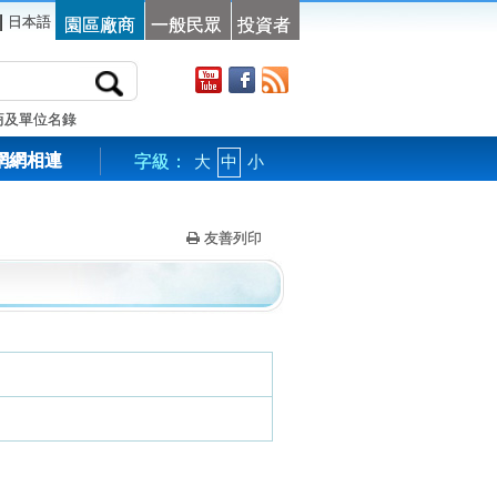
|
日本語
園區廠商
一般民眾
投資者
商及單位名錄
網網相連
字級：
大
中
小
友善列印