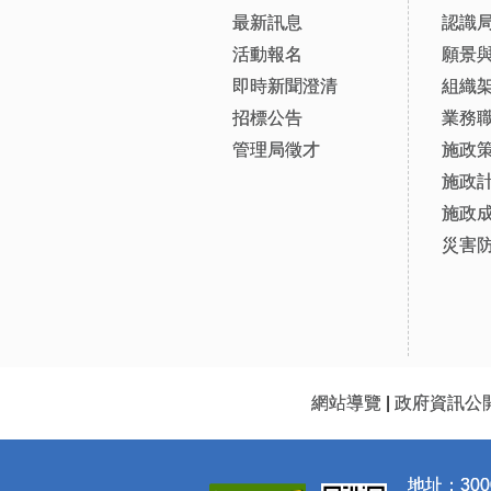
最新訊息
認識
活動報名
願景
即時新聞澄清
組織
招標公告
業務
管理局徵才
施政
施政
施政
災害
網站導覽
|
政府資訊公
地址：300