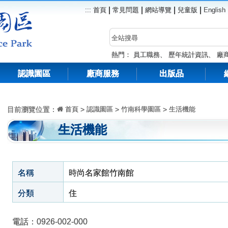
|
|
|
|
:::
首頁
常見問題
網站導覽
兒童版
English
熱門：
員工職務
、
歷年統計資訊
、
廠
認識園區
廠商服務
出版品
目前瀏覽位置：
首頁
>
認識園區
>
竹南科學園區
>
生活機能
生活機能
名稱
時尚名家館竹南館
分類
住
電話：0926-002-000