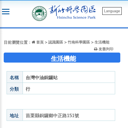
跳
到
Language
主
要
:::
內
容
目前瀏覽位置：
首頁
>
認識園區
>
竹南科學園區
>
生活機能
友善列印
生活機能
名稱
台灣中油銅鑼站
分類
行
地址
苗栗縣銅鑼鄉中正路151號