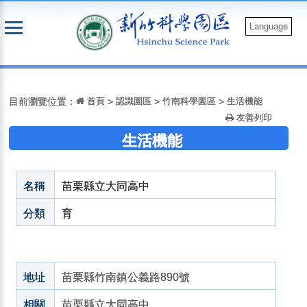
跳
到
Language
主
要
:::
內
容
目前瀏覽位置：
首頁
>
認識園區
>
竹南科學園區
>
生活機能
友善列印
生活機能
名稱
苗栗縣立大同高中
分類
育
地址
苗栗縣竹南鎮公義路890號
相關
苗栗縣立大同高中