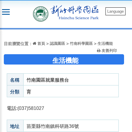
跳
到
Language
主
要
:::
內
容
目前瀏覽位置：
首頁
>
認識園區
>
竹南科學園區
>
生活機能
友善列印
生活機能
名稱
竹南園區就業服務台
分類
育
電話:(037)581027
地址
苗栗縣竹南鎮科研路36號