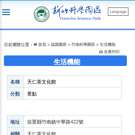
跳
到
Language
主
要
:::
內
容
目前瀏覽位置：
首頁
>
認識園區
>
竹南科學園區
>
生活機能
友善列印
生活機能
名稱
天仁茶文化館
分類
景點
地址
苗栗縣竹南鎮中華路422號
相關
天仁茶文化館