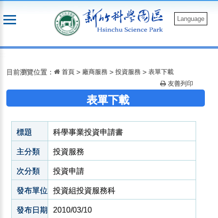
跳
到
Language
主
要
:::
內
容
目前瀏覽位置：
首頁
>
廠商服務
>
投資服務
>
表單下載
友善列印
表單下載
標題
科學事業投資申請書
主分類
投資服務
次分類
投資申請
發布單位
投資組投資服務科
發布日期
2010/03/10