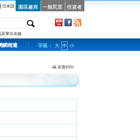
|
日本語
園區廠商
一般民眾
投資者
商及單位名錄
網網相連
字級：
大
中
小
友善列印