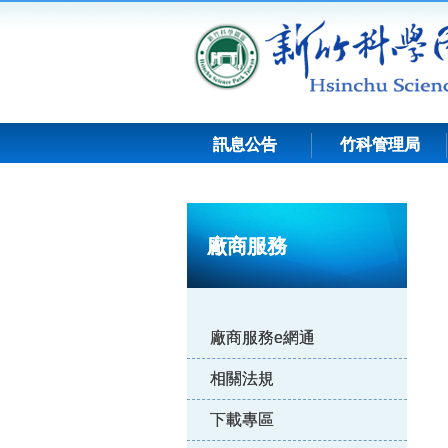
跳
到
主
要
內
容
訊息公告
竹科管理局
:::
廠商服務
廠商服務e網通
相關法規
下載專區