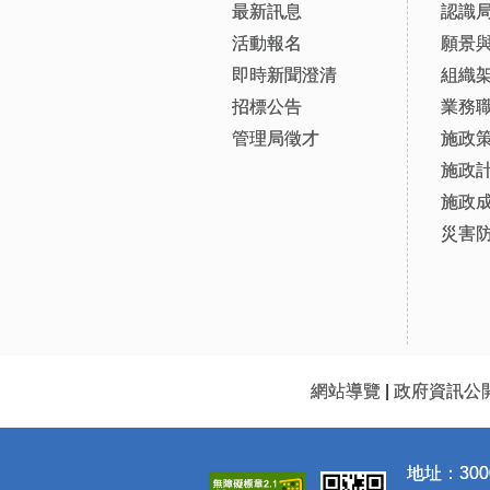
最新訊息
認識
活動報名
願景
即時新聞澄清
組織
招標公告
業務
管理局徵才
施政
施政
施政
災害
網站導覽
|
政府資訊公
地址：300