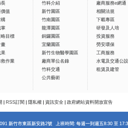
局長
竹科介紹
廠商服務e網通
與價值
新竹園區
相關法規
架構
竹南園區
下載專區
職掌
龍潭園區
研發及人培
策略目標
銅鑼園區
投資服務
計畫
宜蘭園區
勞安環保
成果
新竹生物醫學園區
工商服務
防救作業
廠商單位名錄
水電及交通公
竹科交通
租賃及建管
公共藝術
開
|
RSS訂閱
|
隱私權
|
資訊安全
|
政府網站資料開放宣告
091 新竹市東區新安路2號 上班時間: 每週一到週五8:30 至 17:3