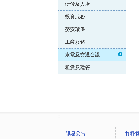
研發及人培
投資服務
勞安環保
工商服務
水電及交通公設
租賃及建管
:::
訊息公告
竹科