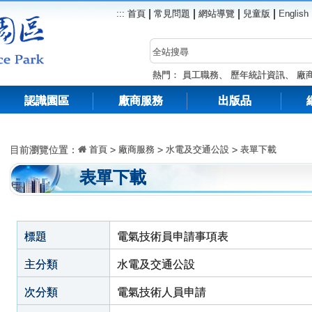
|
|
|
|
:::
首頁
常見問題
網站導覽
兒童版
English
熱門：
員工職務
、
歷年統計資訊
、
廠
認識園區
廠商服務
出版品
目前瀏覽位置：
首頁
>
廠商服務
>
水電及交通公設
>
表單下載
表單下載
標題
電氣技術員申請事項表
主分類
水電及交通公設
次分類
電氣技術人員申請